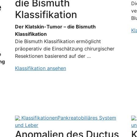
die Bismuth
Di
e
ve
Klassifikation
Bl
Der Klatskin-Tumor – die Bismuth
Kl
Klassifikation
Die Bismuth Klassifikation ermöglicht
präoperativ die Einschätzung chirurgischer
e
Resektionen basierend auf der …
ng
Klassifikation ansehen
Klassifikationen
Pankreatobiliäres System
und Leber
un
Anomalien des Ductus
K