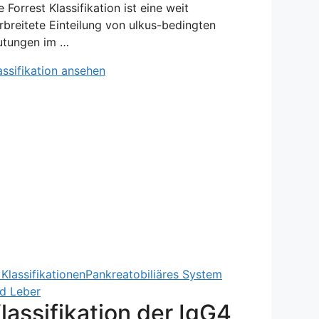
e Forrest Klassifikation ist eine weit
rbreitete Einteilung von ulkus-bedingten
utungen im …
assifikation ansehen
Klassifikationen
Pankreatobiliäres System
d Leber
lassifikation der IgG4