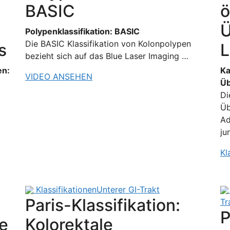
BASIC
ö
Ü
Polypenklassifikation: BASIC
Die BASIC Klassifikation von Kolonpolypen
s
L
bezieht sich auf das Blue Laser Imaging …
en:
Ka
VIDEO ANSEHEN
Üb
Di
Üb
Ad
ju
Kl
Klassifikationen
Unterer GI-Trakt
Paris-Klassifikation:
Tr
P
e
Kolorektale