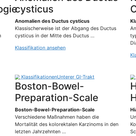
ogie
cysticus
C
Anomalien des Ductus cysticus
Kl
Klassischerweise ist der Abgang des Ductus
An
m
cysticus in der Mitte des Ductus …
ty
Di
Klassifikation ansehen
Kl
Klassifikationen
Unterer GI-Trakt
Boston-Bowel-
H
Preparation-Scale
H
Boston-Bowel-Preparation-Scale
Hi
Verschiedene Maßnahmen haben die
Um
Mortalität des kolorektalen Karzinoms in den
Ko
letzten Jahrzehnten …
Sc