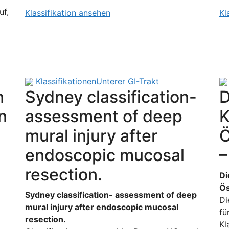
uf,
Klassifikation ansehen
Kl
Klassifikationen
Unterer GI-Trakt
h
Sydney classification-
D
n
assessment of deep
K
mural injury after
Ö
endoscopic mucosal
–
resection.
Di
Ös
Sydney classification- assessment of deep
Di
mural injury after endoscopic mucosal
fü
resection.
Kl