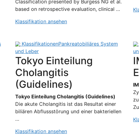
Classification presented by Burgess NG et al.
based on retrospective evaluation, clinical …
Kl
Klassifikation ansehen
s
Klassifikationen
Pankreatobiliäres System
und Leber
un
Tokyo Einteilung
I
Cholangitis
E
(Guidelines)
IM
Zy
Tokyo Einteilung Cholangitis (Guidelines)
zu
Die akute Cholangitis ist das Resultat einer
Zu
biliären Abflussstörung und einer bakteriellen
…
Kl
Klassifikation ansehen