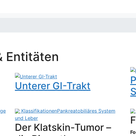
& Entitäten
P
Unterer GI-Trakt
S
ege
Klassifikationen
Pankreatobiliäres System
F
und Leber
Der Klatskin-Tumor –
Fo