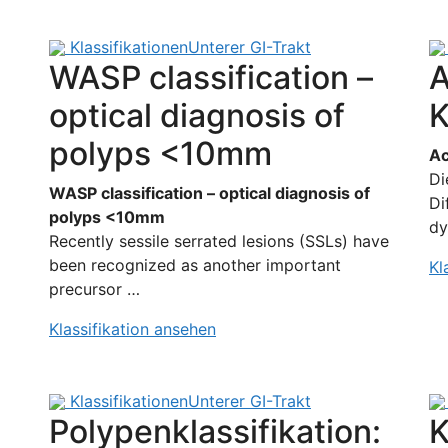
Klassifikationen
Unterer GI-Trakt
WASP classification –
A
optical diagnosis of
K
polyps <10mm
Ac
Di
WASP classification – optical diagnosis of
Di
polyps <10mm
dy
Recently sessile serrated lesions (SSLs) have
been recognized as another important
Kl
precursor …
Klassifikation ansehen
Klassifikationen
Unterer GI-Trakt
Polypenklassifikation:
K