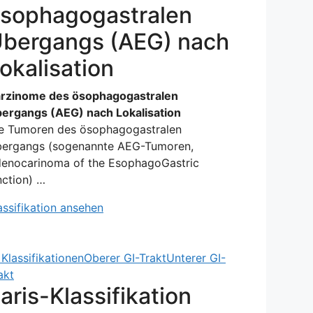
sophagogastralen
bergangs (AEG) nach
okalisation
rzinome des ösophagogastralen
ergangs (AEG) nach Lokalisation
e Tumoren des ösophagogastralen
ergangs (sogenannte AEG-Tumoren,
enocarinoma of the EsophagoGastric
nction) …
assifikation ansehen
Klassifikationen
Oberer GI-Trakt
Unterer GI-
akt
aris-Klassifikation