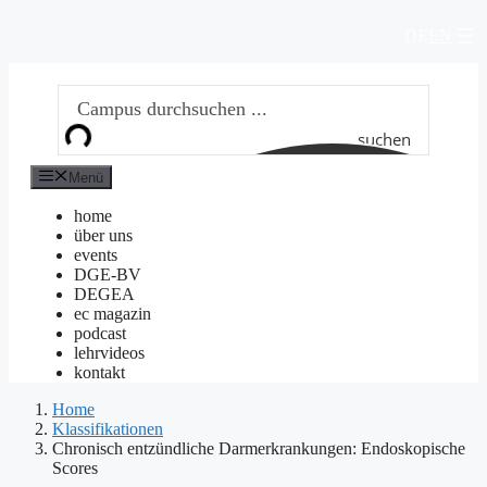
Zum
DE
EN
Inhalt
springen
suchen
Menü
home
über uns
events
DGE-BV
DEGEA
ec magazin
podcast
lehrvideos
kontakt
Home
Klassifikationen
Chronisch entzündliche Darmerkrankungen: Endoskopische
Scores