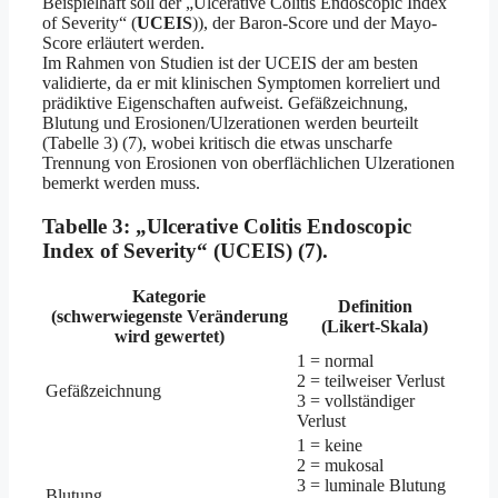
Beispielhaft soll der „Ulcerative Colitis Endoscopic Index
of Severity“ (
UCEIS
)), der Baron-Score und der Mayo-
Score erläutert werden.
Im Rahmen von Studien ist der UCEIS der am besten
validierte, da er mit klinischen Symptomen korreliert und
prädiktive Eigenschaften aufweist. Gefäßzeichnung,
Blutung und Erosionen/Ulzerationen werden beurteilt
(Tabelle 3) (7), wobei kritisch die etwas unscharfe
Trennung von Erosionen von oberflächlichen Ulzerationen
bemerkt werden muss.
Tabelle 3:
„Ulcerative Colitis Endoscopic
Index of Severity“ (UCEIS) (7).
Kategorie
Definition
(schwerwiegenste Veränderung
(Likert-Skala)
wird gewertet)
1 = normal
2 = teilweiser Verlust
Gefäßzeichnung
3 = vollständiger
Verlust
1 = keine
2 = mukosal
3 = luminale Blutung
Blutung