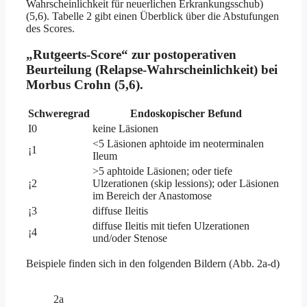
Wahrscheinlichkeit für neuerlichen Erkrankungsschub)
(5,6). Tabelle 2 gibt einen Überblick über die Abstufungen
des Scores.
„Rutgeerts-Score“ zur postoperativen
Beurteilung (Relapse-Wahrscheinlichkeit) bei
Morbus Crohn (5,6).
Schweregrad
Endoskopischer Befund
I0
keine Läsionen
<5 Läsionen aphtoide im neoterminalen
¡1
Ileum
>5 aphtoide Läsionen; oder tiefe
¡2
Ulzerationen (skip lessions); oder Läsionen
im Bereich der Anastomose
¡3
diffuse Ileitis
diffuse Ileitis mit tiefen Ulzerationen
¡4
und/oder Stenose
Beispiele finden sich in den folgenden Bildern (Abb. 2a-d)
2a