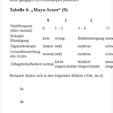
Tabelle 4:
„Mayo-Score“ (9)
0
1
2
Stuhlfrequenz
0
1 – 2
3 – 4
>5
(über normal)
Rektaler
kein
wenig
Blutbeimengung
imme
Blutabgang
Sigmoidoskopie
inaktiv
mild
moderat
schw
Gesamtbeurteilung
normal
mild
moderat
schw
des Arztes
leicht
deutlich
mass
Alltagsbelastbarkeit
normal
eingeschränkt
eingeschränkt
eing
Beispiele finden sich in den folgenden Bildern (Abb. 4a-d)
4a
4b