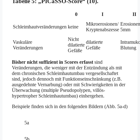
Tabelle 5:
„PICaSSO-Score“ (10).
0
I
II
Mikroerosionen/
Erosionen
Schleimhautveränderungen
keine
Kryptenabszesse
5mm
Nicht
Vaskuläre
dilatierte
Intramuko
dilatierte
Veränderungen
Gefäße
Blutung
Gefäße
Bisher nicht suffizient in Scores erfasst
sind
Veränderungen, die weniger mit der Entzündung als mit
dem chronischen Schleimhautumbau vergesellschaftet
sind, jedoch dennoch mit Funktionseinschränkung (z.B.
ausgedehnte Vernarbung) oder mit Schwierigkeiten in der
Überwachung (multiple Pseudopolypen, villös-
hypertropher Schleimhautumbau) einhergehen.
Beispiele finden sich in den folgenden Bildern (Abb. 5a-d)
5a
5b