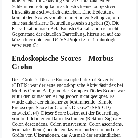
individuelle Einschätzung von z.B. Intensität einer
Schleimhautrötung kann sich jedoch einer subjektiven
Einschätzung schwerlich entziehen. Eine Bedeutung
kommt den Scores vor allem im Studien-Setting zu, um
eine standardisierte Beurteilungsbasis zu geben (2). Die
Klassifikation nach Befallsmuster/Lokalisation ist nicht
Gegenstand der aktuellen Darstellung, hierzu sei auf das
kürzlich erschienene DGVS-Projekt zur Terminologie
verwiesen (3).
Endoskopische Scores – Morbus
Crohn
Der „Crohn`s Disease Endoscopic Index of Severity“
(CDEIS) war der erste endoskopische Aktivitätsindex bei
Morbus Crohn. Aufgrund der Komplexität des Scores war
er für den klinischen Alltag jedoch nicht geeignet. Es
wurde daher der einfacher zu bestimmende „Simple
Endoscopic Score for Crohn`s Disease“ (SES-CD)
entwickelt (4). Dieser Score basiert auf der Beurteilung
von fünf definierten Darmabschnitten (Rektum, Sigma +
Colon descendens, Colon transversum, Colon ascendens,
terminales Ileum) bei denen das Vorhandensein und die
Größe von Ulzerationen, das Ausmaß der entzündlichen