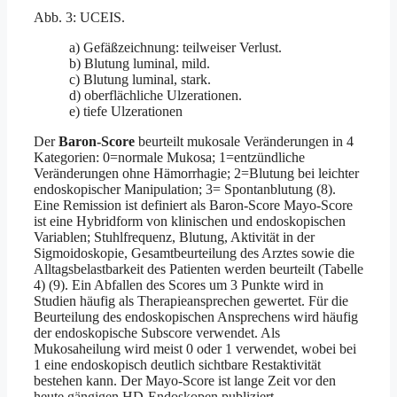
Abb. 3: UCEIS.
a) Gefäßzeichnung: teilweiser Verlust.
b) Blutung luminal, mild.
c) Blutung luminal, stark.
d) oberflächliche Ulzerationen.
e) tiefe Ulzerationen
Der
Baron-Score
beurteilt mukosale Veränderungen in 4
Kategorien: 0=normale Mukosa; 1=entzündliche
Veränderungen ohne Hämorrhagie; 2=Blutung bei leichter
endoskopischer Manipulation; 3= Spontanblutung (8).
Eine Remission ist definiert als Baron-Score
Mayo-Score
ist eine Hybridform von klinischen und endoskopischen
Variablen; Stuhlfrequenz, Blutung, Aktivität in der
Sigmoidoskopie, Gesamtbeurteilung des Arztes sowie die
Alltagsbelastbarkeit des Patienten werden beurteilt (Tabelle
4) (9). Ein Abfallen des Scores um 3 Punkte wird in
Studien häufig als Therapieansprechen gewertet. Für die
Beurteilung des endoskopischen Ansprechens wird häufig
der endoskopische Subscore verwendet. Als
Mukosaheilung wird meist 0 oder 1 verwendet, wobei bei
1 eine endoskopisch deutlich sichtbare Restaktivität
bestehen kann. Der Mayo-Score ist lange Zeit vor den
heute gängigen HD-Endoskopen publiziert.