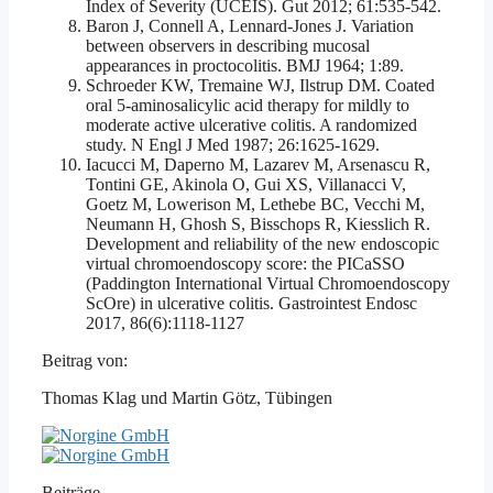
Index of Severity (UCEIS). Gut 2012; 61:535-542.
Baron J, Connell A, Lennard-Jones J. Variation
between observers in describing mucosal
appearances in proctocolitis. BMJ 1964; 1:89.
Schroeder KW, Tremaine WJ, Ilstrup DM. Coated
oral 5-aminosalicylic acid therapy for mildly to
moderate active ulcerative colitis. A randomized
study. N Engl J Med 1987; 26:1625-1629.
Iacucci M, Daperno M, Lazarev M, Arsenascu R,
Tontini GE, Akinola O, Gui XS, Villanacci V,
Goetz M, Lowerison M, Lethebe BC, Vecchi M,
Neumann H, Ghosh S, Bisschops R, Kiesslich R.
Development and reliability of the new endoscopic
virtual chromoendoscopy score: the PICaSSO
(Paddington International Virtual Chromoendoscopy
ScOre) in ulcerative colitis. Gastrointest Endosc
2017, 86(6):1118-1127
Beitrag von:
Thomas Klag und Martin Götz, Tübingen
Beiträge