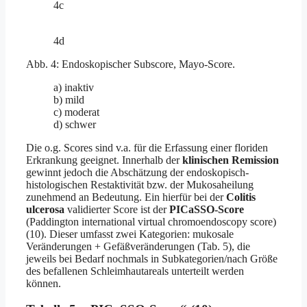
4c
4d
Abb. 4: Endoskopischer Subscore, Mayo-Score.
a) inaktiv
b) mild
c) moderat
d) schwer
Die o.g. Scores sind v.a. für die Erfassung einer floriden
Erkrankung geeignet. Innerhalb der
klinischen Remission
gewinnt jedoch die Abschätzung der endoskopisch-
histologischen Restaktivität bzw. der Mukosaheilung
zunehmend an Bedeutung. Ein hierfür bei der
Colitis
ulcerosa
validierter Score ist der
PICaSSO-Score
(Paddington international virtual chromoendoscopy score)
(10). Dieser umfasst zwei Kategorien: mukosale
Veränderungen + Gefäßveränderungen (Tab. 5), die
jeweils bei Bedarf nochmals in Subkategorien/nach Größe
des befallenen Schleimhautareals unterteilt werden
können.