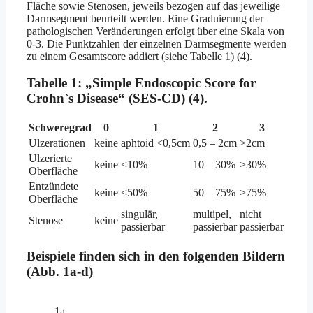
Fläche sowie Stenosen, jeweils bezogen auf das jeweilige
Darmsegment beurteilt werden. Eine Graduierung der
pathologischen Veränderungen erfolgt über eine Skala von
0-3. Die Punktzahlen der einzelnen Darmsegmente werden
zu einem Gesamtscore addiert (siehe Tabelle 1) (4).
Tabelle 1:
„Simple Endoscopic Score for
Crohn`s Disease“ (SES-CD) (4).
Schweregrad
0
1
2
3
Ulzerationen
keine
aphtoid <0,5cm
0,5 – 2cm
>2cm
Ulzerierte
keine
<10%
10 – 30%
>30%
Oberfläche
Entzündete
keine
<50%
50 – 75%
>75%
Oberfläche
singulär,
multipel,
nicht
Stenose
keine
passierbar
passierbar
passierbar
Beispiele finden sich in den folgenden Bildern
(Abb. 1a-d)
1a