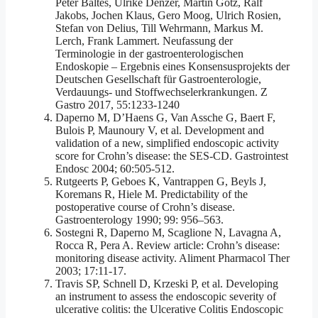
Peter Baltes, Ulrike Denzer, Martin Götz, Ralf
Jakobs, Jochen Klaus, Gero Moog, Ulrich Rosien,
Stefan von Delius, Till Wehrmann, Markus M.
Lerch, Frank Lammert. Neufassung der
Terminologie in der gastroenterologischen
Endoskopie – Ergebnis eines Konsensusprojekts der
Deutschen Gesellschaft für Gastroenterologie,
Verdauungs- und Stoffwechselerkrankungen. Z
Gastro 2017, 55:1233-1240
Daperno M, D’Haens G, Van Assche G, Baert F,
Bulois P, Maunoury V, et al. Development and
validation of a new, simplified endoscopic activity
score for Crohn’s disease: the SES-CD. Gastrointest
Endosc 2004; 60:505-512.
Rutgeerts P, Geboes K, Vantrappen G, Beyls J,
Koremans R, Hiele M. Predictability of the
postoperative course of Crohn’s disease.
Gastroenterology 1990; 99: 956–563.
Sostegni R, Daperno M, Scaglione N, Lavagna A,
Rocca R, Pera A. Review article: Crohn’s disease:
monitoring disease activity. Aliment Pharmacol Ther
2003; 17:11-17.
Travis SP, Schnell D, Krzeski P, et al. Developing
an instrument to assess the endoscopic severity of
ulcerative colitis: the Ulcerative Colitis Endoscopic