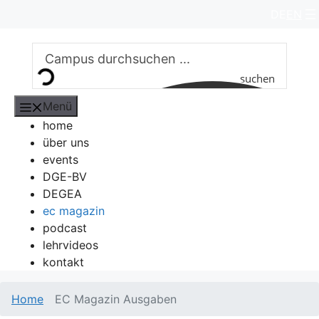
Zum
DE
EN
Inhalt
springen
suchen
Menü
home
über uns
events
DGE-BV
DEGEA
ec magazin
podcast
lehrvideos
kontakt
Home
EC Magazin Ausgaben