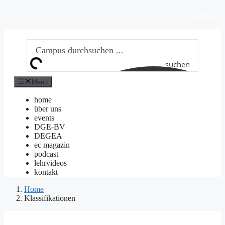
Zum
DE
EN
Inhalt
springen
suchen
Menü
home
über uns
events
DGE-BV
DEGEA
ec magazin
podcast
lehrvideos
kontakt
Home
Klassifikationen