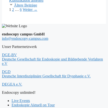
Klassifikation ansehen
Ältere Beiträge
Seite
Seite
Seite
1
2
…
6
Weiter
→
endoscopy campus GmbH
info@endoscopy-campus.com
Unser Partnernetzwerk
DGE-BV
Deutsche Gesellschaft für Endoskopie und Bildgebende Verfahren
e.V
DGD
Deutsche Interdisziplinäre Gesellschaft für Dysphagie e.V.
DEGEA e.V.
Endoscopy unlimited!
Live Events
Endoskopie Aktuell on Tour