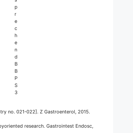
p
r
e
c
h
e
n
d
B
B
P
S
3
stry no. 021-022]. Z Gastroenterol, 2015.
copyoriented research. Gastrointest Endosc,