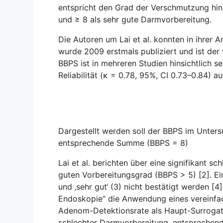
entspricht den Grad der Verschmutzung hin
und ≥ 8 als sehr gute Darmvorbereitung.
Die Autoren um Lai et al. konnten in ihrer
wurde 2009 erstmals publiziert und ist de
BBPS ist in mehreren Studien hinsichtlich se
Reliabilität (κ = 0.78, 95%, CI 0.73–0.84) au
Dargestellt werden soll der BBPS im Unters
entsprechende Summe (BBPS = 8)
Lai et al. berichten über eine signifikant
guten Vorbereitungsgrad (BBPS > 5) [2]. E
und ‚sehr gut‘ (3) nicht bestätigt werden [
Endoskopie“ die Anwendung eines vereinfac
Adenom-Detektionsrate als Haupt-Surrogatp
schlechter Darmvorbereitung, entsprechen