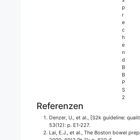
p
r
e
c
h
e
n
d
B
B
P
S
2
Referenzen
Denzer, U., et al., [S2k guideline: qu
53(12): p. E1-227.
Lai, E.J., et al., The Boston bowel pr