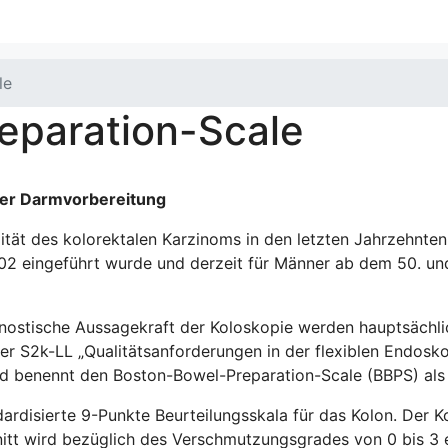
le
eparation-Scale
der Darmvorbereitung
ät des kolorektalen Karzinoms in den letzten Jahrzehnten
02 eingeführt wurde und derzeit für Männer ab dem 50. und
gnostische Aussagekraft der Koloskopie werden hauptsächli
r S2k-LL „Qualitätsanforderungen in der flexiblen Endoskop
benennt den Boston-Bowel-Preparation-Scale (BBPS) als ge
ardisierte 9-Punkte Beurteilungsskala für das Kolon. Der K
schnitt wird bezüglich des Verschmutzungsgrades von 0 bis 3