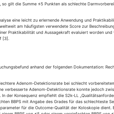
, so gilt die Summe ≤5 Punkten als schlechte Darmvorberei
 Analyse eine leicht zu erlernende Anwendung und Praktikabi
r weltweit am häufigsten verwendete Score zur Beschreibu
iner Praktikabilität und Aussagekraft evaluiert worden und 
f [3].
uchungsbefund anhand der folgenden Dokumentation: Rechts 
 schlechtere Adenom-Detektionsrate bei schlecht vorbereite
ine verbesserte Adenom-Detektionsrate konnte jedoch zwisc
4]. In der Konsequenz empfiehlt die S2k-LL „Qualitätsanforde
hten BBPS mit Angabe des Grades für das schlechteste Seg
arameter für die Outcome-Qualität der Koloskopie dient. E
d einem BBPS von ≤5 oder einem vereinfachten BBPS von ≤