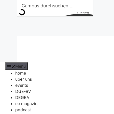
Zum
Inhalt
suchen
springen
Menü
home
über uns
events
DGE-BV
DEGEA
ec magazin
podcast