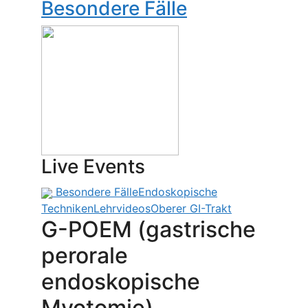
Besondere Fälle
Live Events
Besondere Fälle
Endoskopische
Techniken
Lehrvideos
Oberer GI-Trakt
G-POEM (gastrische
perorale
endoskopische
Myotomie)