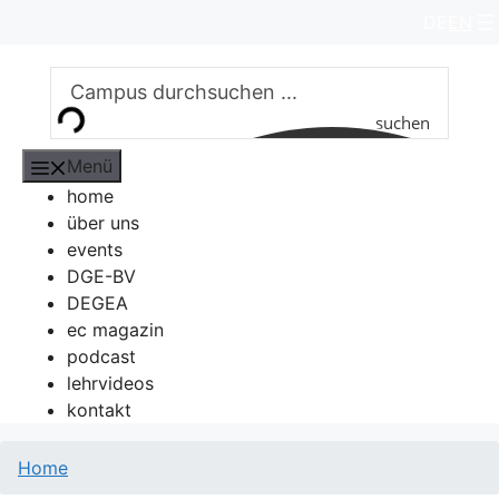
Zum
DE
EN
Inhalt
springen
suchen
Menü
home
über uns
events
DGE-BV
DEGEA
ec magazin
podcast
lehrvideos
kontakt
Home