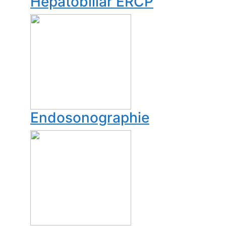
Hepatobiliär ERCP
Endosonographie