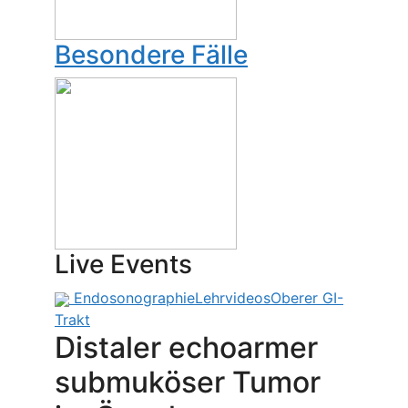
Besondere Fälle
Live Events
Endosonographie
Lehrvideos
Oberer GI-
Trakt
Distaler echoarmer
submuköser Tumor