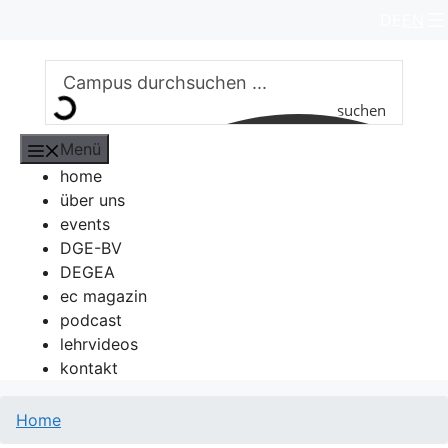
Zum
DE
EN
Inhalt
springen
suchen
Menü
home
über uns
events
DGE-BV
DEGEA
ec magazin
podcast
lehrvideos
kontakt
Home