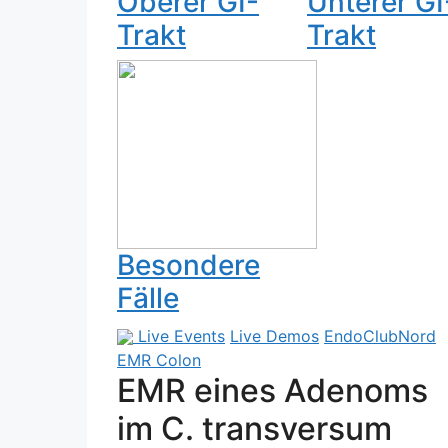
Oberer GI-
Unterer GI
Trakt
Trakt
Besondere
Fälle
Live Events
Live Demos
EndoClubNord
EMR Colon
EMR eines Adenoms
im C. transversum