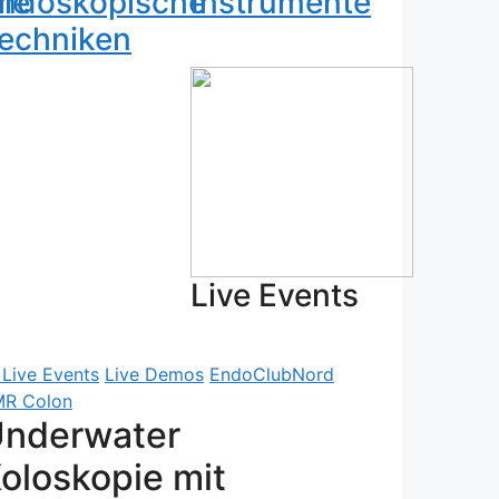
ie
ndoskopische
Instrumente
echniken
Live Events
Live Events
Live Demos
EndoClubNord
R Colon
nderwater
oloskopie mit