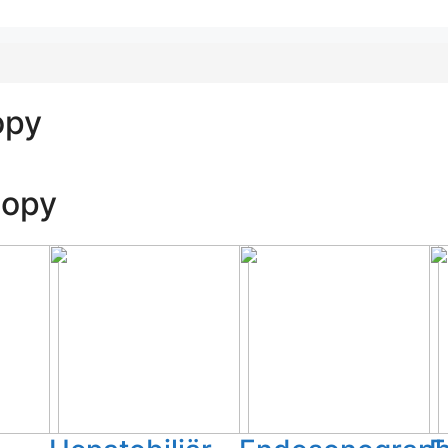
opy
copy