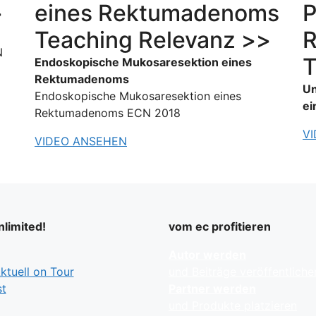
>
eines Rektumadenoms
P
Teaching Relevanz >>
N
T
Endoskopische Mukosaresektion eines
Rektumadenoms
Un
Endoskopische Mukosaresektion eines
e
Rektumadenoms ECN 2018
V
VIDEO ANSEHEN
limited!
vom ec profitieren
Autor werden
tuell on Tour
und Beiträge veröffentliche
t
Partner werden
und Produkte platzieren