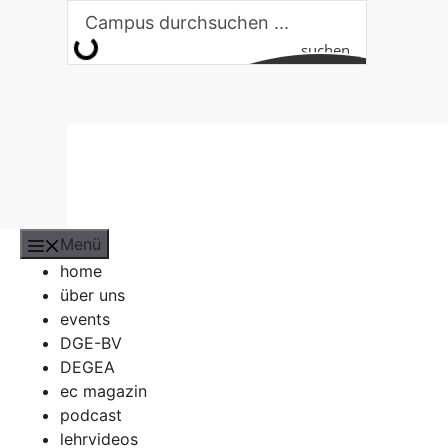
Zum
Inhalt
suchen
springen
Menü
home
über uns
events
DGE-BV
DEGEA
ec magazin
podcast
lehrvideos