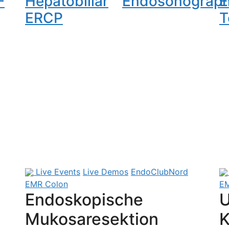
-
Hepatobiliär
Endosonograph
E
ERCP
T
Live Events
Live Demos
EndoClubNord
EMR Colon
EM
Endoskopische
U
Mukosaresektion
K