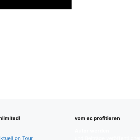
limited!
vom ec profitieren
Autor werden
tuell on Tour
und Beiträge veröffentliche