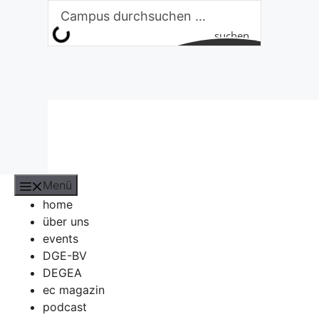
Zum
Inhalt
suchen
springen
Menü
home
über uns
events
DGE-BV
DEGEA
ec magazin
podcast