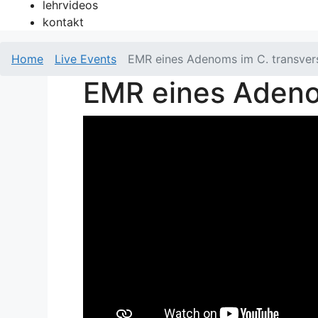
lehrvideos
kontakt
Home
Live Events
EMR eines Adenoms im C. transve
EMR eines Adeno