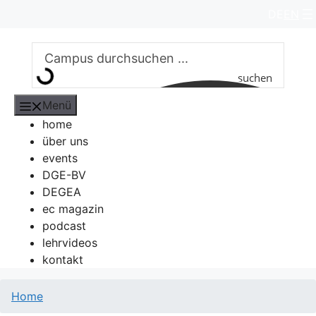
Zum
DE
EN
Inhalt
springen
suchen
Menü
home
über uns
events
DGE-BV
DEGEA
ec magazin
podcast
lehrvideos
kontakt
Home