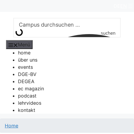
Zum
DE
EN
Inhalt
springen
suchen
Menü
home
über uns
events
DGE-BV
DEGEA
ec magazin
podcast
lehrvideos
kontakt
Home