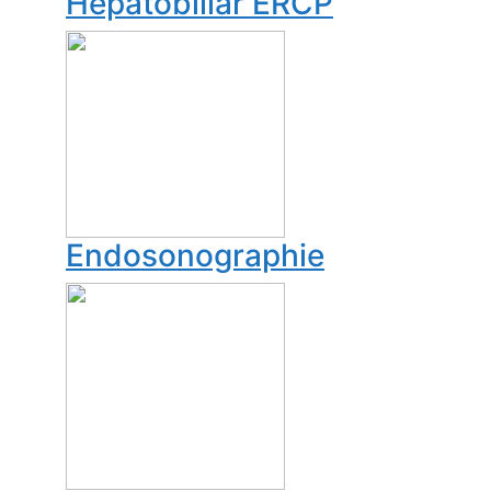
Hepatobiliär ERCP
Endosonographie