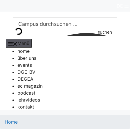
Zum
DE
Inhalt
springen
suchen
Menü
home
über uns
events
DGE-BV
DEGEA
ec magazin
podcast
lehrvideos
kontakt
Home