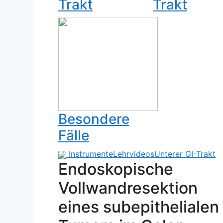
Trakt
Trakt
Besondere
Fälle
Instrumente
Lehrvideos
Unterer GI-Trakt
Endoskopische
Vollwandresektion
eines subepithelialen