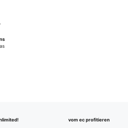
>
ens
das
limited!
vom ec profitieren