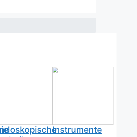
ie
ndoskopische
Instrumente