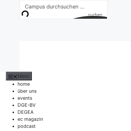
Zum
Inhalt
suchen
springen
Menü
home
über uns
events
DGE-BV
DEGEA
ec magazin
podcast