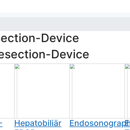
section-Device
esection-Device
-
Hepatobiliär
Endosonograph
E