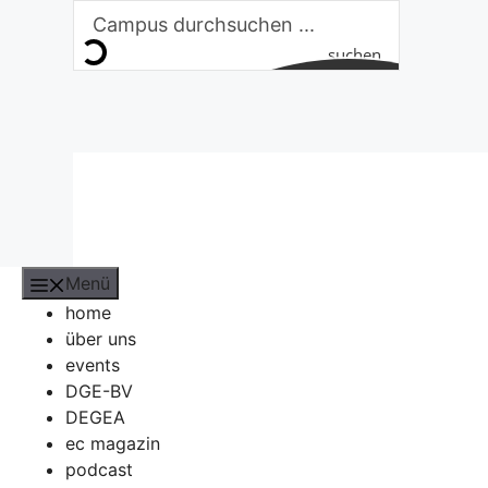
Zum
Inhalt
suchen
springen
Menü
home
über uns
events
DGE-BV
DEGEA
ec magazin
podcast