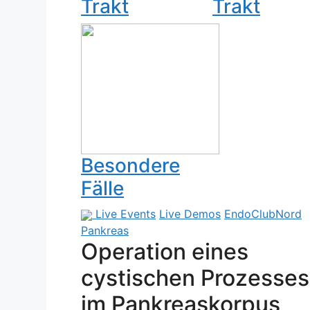
Trakt
Trakt
Besondere
Fälle
Live Events
Live Demos
EndoClubNord
Pankreas
Operation eines
cystischen Prozesses
im Pankreaskorpus