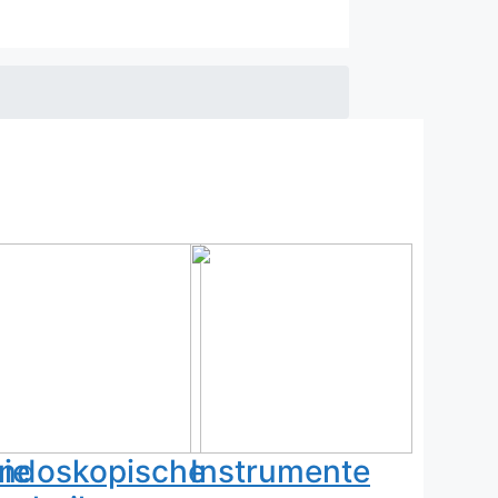
ie
ndoskopische
Instrumente