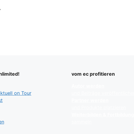
>
limited!
vom ec profitieren
Autor werden
tuell on Tour
und Beiträge veröffentliche
t
Partner werden
und Produkte platzieren
Weiterbilden & Fortbildun
en
sammeln