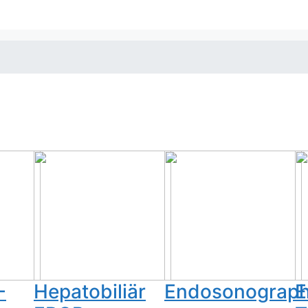
-
Hepatobiliär
Endosonograph
E