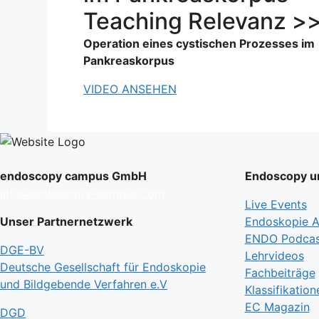
Teaching Relevanz >
Operation eines cystischen Prozesses im
Pankreaskorpus
VIDEO ANSEHEN
endoscopy campus GmbH
Endoscopy un
info@endoscopy-campus.com
Live Events
Unser Partnernetzwerk
Endoskopie Ak
ENDO Podcas
DGE-BV
Lehrvideos
Deutsche Gesellschaft für Endoskopie
Fachbeiträge
und Bildgebende Verfahren e.V
Klassifikation
EC Magazin
DGD