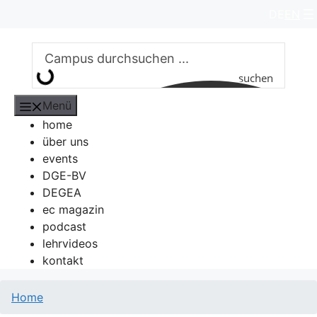
Zum
DE
EN
Inhalt
springen
suchen
Menü
home
über uns
events
DGE-BV
DEGEA
ec magazin
podcast
lehrvideos
kontakt
Home