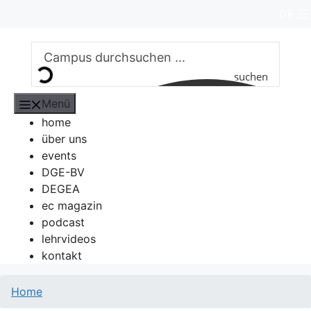
Zum
DE
Inhalt
springen
suchen
Menü
home
über uns
events
DGE-BV
DEGEA
ec magazin
podcast
lehrvideos
kontakt
Home