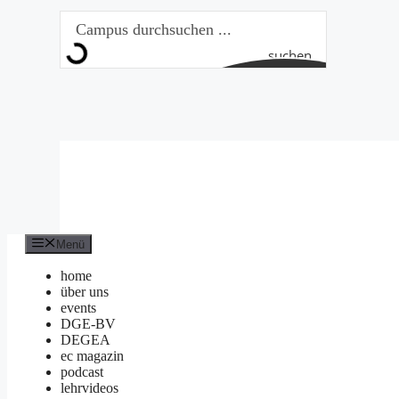
Zum
Inhalt
springen
suchen
Menü
home
über uns
events
DGE-BV
DEGEA
ec magazin
podcast
lehrvideos