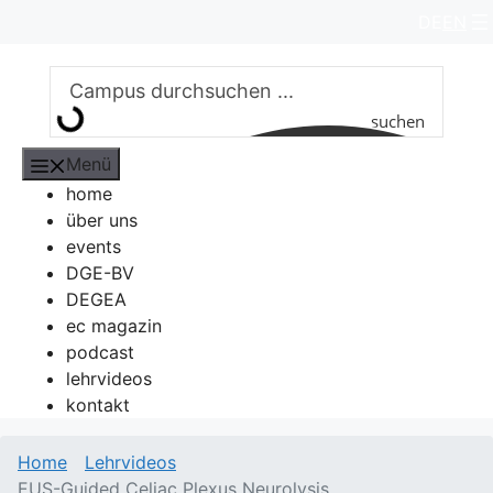
Zum
DE
EN
Inhalt
springen
suchen
Menü
home
über uns
events
DGE-BV
DEGEA
ec magazin
podcast
lehrvideos
kontakt
Home
Lehrvideos
EUS-Guided Celiac Plexus Neurolysis