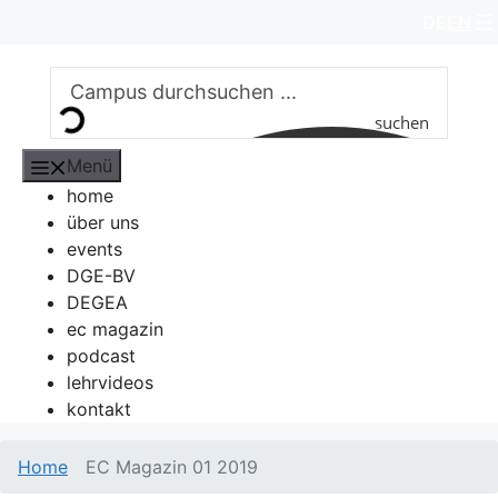
Zum
DE
EN
Inhalt
springen
suchen
Menü
home
über uns
events
DGE-BV
DEGEA
ec magazin
podcast
lehrvideos
kontakt
Home
EC Magazin 01 2019