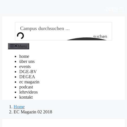
Zum
DE
EN
Inhalt
springen
suchen
Menü
home
über uns
events
DGE-BV
DEGEA
ec magazin
podcast
lehrvideos
kontakt
Home
EC Magazin 02 2018