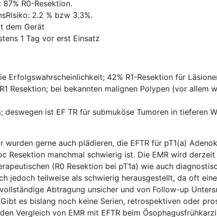
: 87% R0-Resektion.
nsRisiko: 2.2 % bzw 3.3%.
it dem Gerät
tens 1 Tag vor erst Einsatz
die Erfolgswahrscheinlichkeit; 42% R1-Resektion für Läsion
1 Resektion; bei bekannten malignen Polypen (vor allem we
; deswegen ist EF TR für submuköse Tumoren in tieferen 
r wurden gerne auch plädieren, die EFTR für pT1(a) Adeno
c Resektion manchmal schwierig ist. Die EMR wird derzeit 
erapeutischen (R0 Resektion bei pT1a) wie auch diagnosti
ch jedoch teilweise als schwierig herausgestellt, da oft e
vollständige Abtragung unsicher und von Follow-up Unters
Gibt es bislang noch keine Serien, retrospektiven oder pro
er den Vergleich von EMR mit EFTR beim Ösophagusfrühkarz