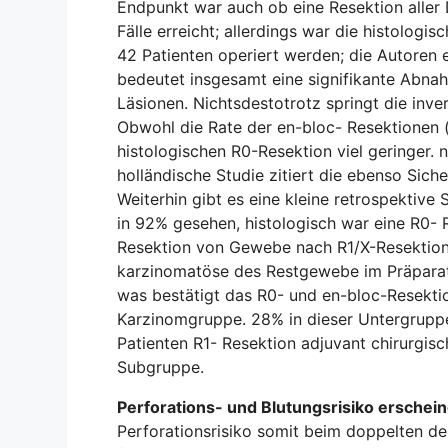
Endpunkt war auch ob eine Resektion alle
Fälle erreicht; allerdings war die histologi
42 Patienten operiert werden; die Autoren 
bedeutet insgesamt eine signifikante Abnah
Läsionen. Nichtsdestotrotz springt die inve
Obwohl die Rate der en-bloc- Resektionen (
histologischen R0-Resektion viel geringer. 
holländische Studie zitiert die ebenso Sich
Weiterhin gibt es eine kleine retrospektive
in 92% gesehen, histologisch war eine R0- R
Resektion von Gewebe nach R1/X-Resektion 
karzinomatöse des Restgewebe im Präparat. 
was bestätigt das R0- und en-bloc-Resektio
Karzinomgruppe. 28% in dieser Untergruppe 
Patienten R1- Resektion adjuvant chirurgisc
Subgruppe.
Perforations- und Blutungsrisiko erscheine
Perforationsrisiko somit beim doppelten de