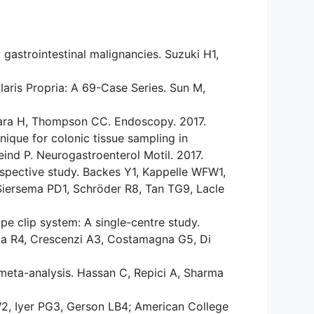
gastrointestinal malignancies. Suzuki H1,
laris Propria: A 69-Case Series. Sun M,
Aihara H, Thompson CC. Endoscopy. 2017.
nique for colonic tissue sampling in
feind P. Neurogastroenterol Motil. 2017.
rospective study. Backes Y1, Kappelle WFW1,
iersema PD1, Schröder R8, Tan TG9, Lacle
pe clip system: A single-centre study.
ola R4, Crescenzi A3, Costamagna G5, Di
 meta-analysis. Hassan C, Repici A, Sharma
W2, Iyer PG3, Gerson LB4; American College