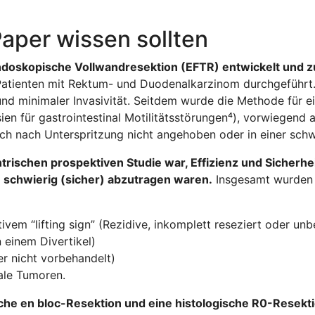
aper wissen sollten
ndoskopische Vollwandresektion (EFTR) entwickelt und z
atienten mit Rektum- und Duodenalkarzinom durchgeführt.
 und minimaler Invasivität. Seitdem wurde die Methode für e
sien für gastrointestinal Motilitätsstörungen⁴), vorwiegend
sich nach Unterspritzung nicht angehoben oder in einer schw
trischen prospektiven Studie war, Effizienz und Sicherhe
u schwierig (sicher) abzutragen waren.
Insgesamt wurden 1
vem “lifting sign” (Rezidive, inkomplett reseziert oder unb
einem Divertikel)
er nicht vorbehandelt)
tale Tumoren.
e en bloc-Resektion und eine histologische R0-Resekti