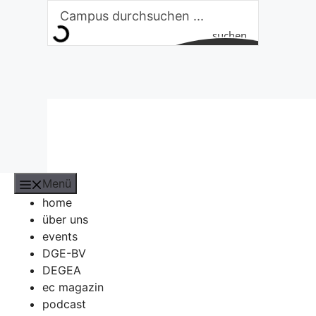
Zum
Inhalt
suchen
springen
Menü
home
über uns
events
DGE-BV
DEGEA
ec magazin
podcast