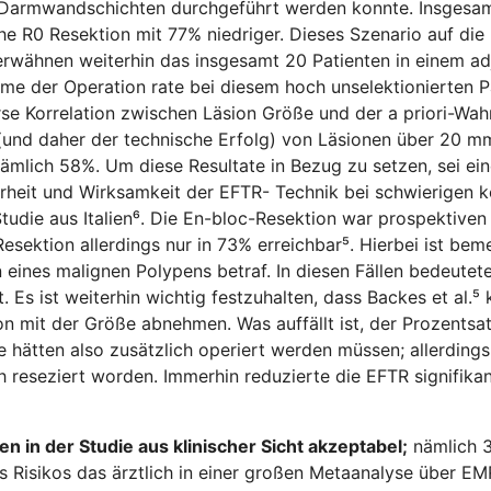
r Darmwandschichten durchgeführt werden konnte. Insgesam
sche R0 Resektion mit 77% niedriger. Dieses Szenario auf die
erwähnen weiterhin das insgesamt 20 Patienten in einem ad
me der Operation rate bei diesem hoch unselektionierten P
rse Korrelation zwischen Läsion Größe und der a priori-Wahr
und daher der technische Erfolg) von Läsionen über 20 mm 
nämlich 58%. Um diese Resultate in Bezug zu setzen, sei ei
erheit und Wirksamkeit der EFTR- Technik bei schwierigen k
 Studie aus Italien⁶. Die En-bloc-Resektion war prospektiv
esektion allerdings nur in 73% erreichbar⁵. Hierbei ist bem
eines malignen Polypens betraf. In diesen Fällen bedeutet
Es ist weiterhin wichtig festzuhalten, dass Backes et al.⁵
n mit der Größe abnehmen. Was auffällt ist, der Prozentsa
hätten also zusätzlich operiert werden müssen; allerdings
h reseziert worden. Immerhin reduzierte die EFTR signifika
n in der Studie aus klinischer Sicht akzeptabel;
nämlich 3
s Risikos das ärztlich in einer großen Metaanalyse über E