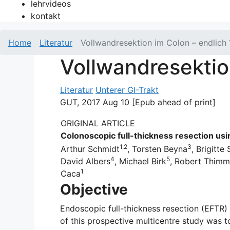
lehrvideos
kontakt
Home
Literatur
Vollwandresektion im Colon – endlich 
Vollwandresektio
Literatur
Unterer GI-Trakt
GUT, 2017 Aug 10 [Epub ahead of print]
ORIGINAL ARTICLE
Colonoscopic full-thickness resection usi
1,2
3
Arthur Schmidt
, Torsten Beyna
, Brigitt
4
5
David Albers
, Michael Birk
, Robert Thim
1
Caca
Objective
Endoscopic full-thickness resection (EFTR)
of this prospective multicentre study was to