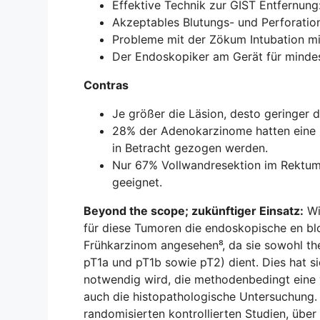
Effektive Technik zur GIST Entfernung
Akzeptables Blutungs- und Perforatio
Probleme mit der Zökum Intubation m
Der Endoskopiker am Gerät für mindes
Contras
Je größer die Läsion, desto geringer 
28% der Adenokarzinome hatten eine R
in Betracht gezogen werden.
Nur 67% Vollwandresektion im Rektum
geeignet.
Beyond the scope; zukünftiger Einsatz:
Wi
für diese Tumoren die endoskopische en blo
Frühkarzinom angesehen⁸, da sie sowohl th
pT1a und pT1b sowie pT2) dient. Dies hat si
notwendig wird, die methodenbedingt eine 
auch die histopathologische Untersuchung. 
randomisierten kontrollierten Studien, üb