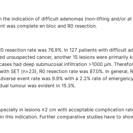
 the indication of difficult adenomas (non-lifting and/or at 
int was complete en bloc and R0 resection.
0 resection rate was 76.9%. In 127 patients with difficult 
ured unsuspected cancer, another 15 lesions were primarily 
 cases had deep submucosal infiltration >1000 μm. Therefor
with SET (n=23), R0 resection rate was 87.0%. In general, R
dverse event rate was 9.9% with a 2.2% rate of emergency
idual tumour was evident in 15.3%.
pecially in lesions ≤2 cm with acceptable complication rate
n this indication. Further comparative studies have to sho