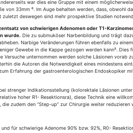
Andererseits war dies eine Gruppe mit einem möglicherweis
öße von 33mm ⁶. Im Auge behalten werden, dass, obwohl das 
ht zuletzt deswegen sind mehr prospektive Studien notwend
Prozentsatz von schwierigen Adenomen oder T1-Karzinomen,
en wurde.
Die zu submuköser Narbenbildung und trägt dazu 
abheben. Narbige Veränderungen führen ebenfalls zu einem
eniger Gewebe in die Kappe gezogen werden kann⁵. Dies fü
ne Versuche unternommen werden solche Läsionen vorab zu
terhin die Autoren die Notwendigkeit eines mindestens ein
 zum Erfahrung der gastroenterologischen Endoskopiker mi
bei strenger Indikationsstellung (kolorektale Läsionen unte
relative hoher R1- Resektionsra), diese Technik eine wil
, die zudem den “Step-up” zur Chirurgie weiter reduzieren 
mt und für schwierige Adenome 90% bzw. 92%, R0- Resektio