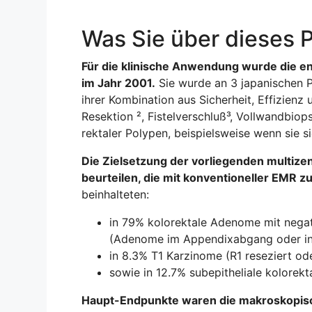
Was Sie über dieses P
Für die klinische Anwendung wurde die e
im Jahr 2001.
Sie wurde an 3 japanischen P
ihrer Kombination aus Sicherheit, Effizienz
Resektion ², Fistelverschluß³, Vollwandbiop
rektaler Polypen, beispielsweise wenn sie 
Die Zielsetzung der vorliegenden multizen
beurteilen, die mit konventioneller EMR z
beinhalteten:
in 79% kolorektale Adenome mit negati
(Adenome im Appendixabgang oder in 
in 8.3% T1 Karzinome (R1 reseziert od
sowie in 12.7% subepitheliale kolorek
Haupt-Endpunkte waren die makroskopisch