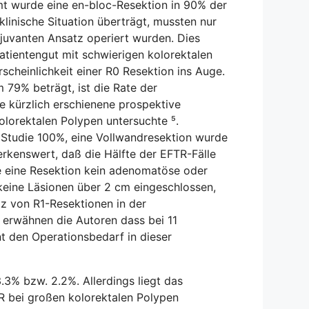
t wurde eine en-bloc-Resektion in 90% der
 klinische Situation überträgt, mussten nur
juvanten Ansatz operiert wurden. Dies
atientengut mit schwierigen kolorektalen
scheinlichkeit einer R0 Resektion ins Auge.
79% beträgt, ist die Rate der
ne kürzlich erschienene prospektive
olorektalen Polypen untersuchte ⁵.
en Studie 100%, eine Vollwandresektion wurde
erkenswert, daß die Hälfte der EFTR-Fälle
e eine Resektion kein adenomatöse oder
 keine Läsionen über 2 cm eingeschlossen,
tz von R1-Resektionen in der
 erwähnen die Autoren dass bei 11
nt den Operationsbedarf in dieser
.3% bzw. 2.2%. Allerdings liegt das
MR bei großen kolorektalen Polypen