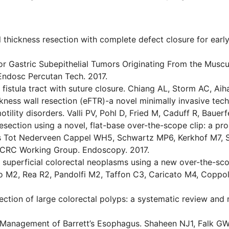
thickness resection with complete defect closure for early 
or Gastric Subepithelial Tumors Originating From the Muscu
Endosc Percutan Tech. 2017.
f fistula tract with suture closure. Chiang AL, Storm AC, 
kness wall resection (eFTR)-a novel minimally invasive tech
otility disorders. Valli PV, Pohl D, Fried M, Caduff R, Bauer
esection using a novel, flat-base over-the-scope clip: a p
s Tot Nederveen Cappel WH5, Schwartz MP6, Kerkhof M7, S
 CRC Working Group. Endoscopy. 2017.
 superficial colorectal neoplasms using a new over-the-sco
ino M2, Rea R2, Pandolfi M2, Taffon C3, Caricato M4, Copp
ection of large colorectal polyps: a systematic review and
d Management of Barrett’s Esophagus. Shaheen NJ1, Falk G