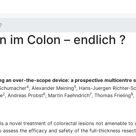
?
n im Colon – endlich ?
ng an over-the-scope device: a prospective multicentre st
4
5
e Schumacher
, Alexander Meining
, Hans-Juergen Richter-S
2
6
7
8
me
, Andreas Probst
, Martin Faehndrich
, Thomas Frieling
,
 is a novel treatment of colorectal lesions not amenable to
 assess the efficacy and safety of the full-thickness resect