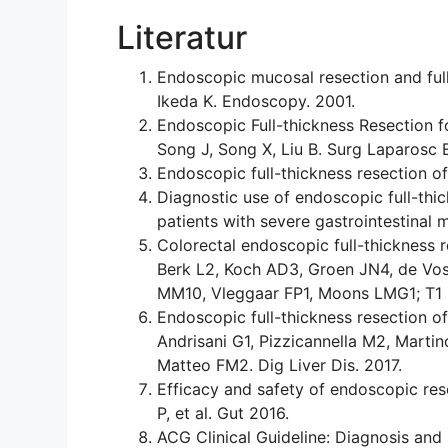
Literatur
Endoscopic mucosal resection and full 
Ikeda K. Endoscopy. 2001.
Endoscopic Full-thickness Resection f
Song J, Song X, Liu B. Surg Laparosc 
Endoscopic full-thickness resection o
Diagnostic use of endoscopic full-thic
patients with severe gastrointestinal m
Colorectal endoscopic full-thickness r
Berk L2, Koch AD3, Groen JN4, de Vo
MM10, Vleggaar FP1, Moons LMG1; T1
Endoscopic full-thickness resection of
Andrisani G1, Pizzicannella M2, Mart
Matteo FM2. Dig Liver Dis. 2017.
Efficacy and safety of endoscopic res
P, et al. Gut 2016.
ACG Clinical Guideline: Diagnosis an