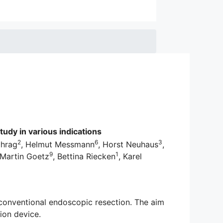
udy in various indications
2
6
3
chrag
, Helmut Messmann
, Horst Neuhaus
,
9
1
 Martin Goetz
, Bettina Riecken
, Karel
 conventional endoscopic resection. The aim
ion device.