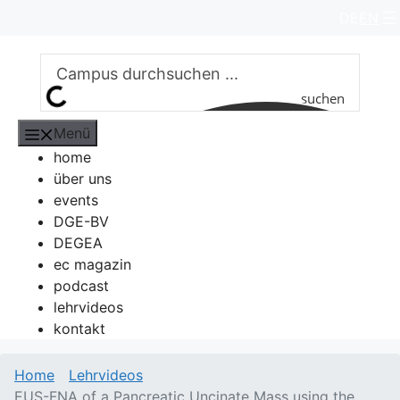
Zum
DE
EN
Inhalt
springen
suchen
Menü
home
über uns
events
DGE-BV
DEGEA
ec magazin
podcast
lehrvideos
kontakt
Home
Lehrvideos
EUS-FNA of a Pancreatic Uncinate Mass using the