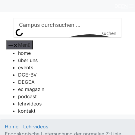
Zum
DE
EN
Inhalt
springen
suchen
Menü
home
über uns
events
DGE-BV
DEGEA
ec magazin
podcast
lehrvideos
kontakt
Home
Lehrvideos
Endoskopische Untersuchung der normalen Z-Linie