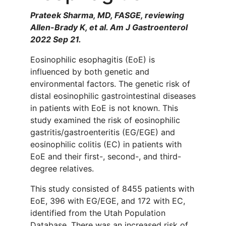
Prateek Sharma, MD, FASGE, reviewing
Allen-Brady K, et al. Am J Gastroenterol
2022 Sep 21.
Eosinophilic esophagitis (EoE) is
influenced by both genetic and
environmental factors. The genetic risk of
distal eosinophilic gastrointestinal diseases
in patients with EoE is not known. This
study examined the risk of eosinophilic
gastritis/gastroenteritis (EG/EGE) and
eosinophilic colitis (EC) in patients with
EoE and their first-, second-, and third-
degree relatives.
This study consisted of 8455 patients with
EoE, 396 with EG/EGE, and 172 with EC,
identified from the Utah Population
Database. There was an increased risk of