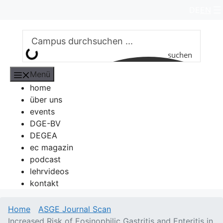
Zum
DE
EN
Inhalt
springen
suchen
Menü
home
über uns
events
DGE-BV
DEGEA
ec magazin
podcast
lehrvideos
kontakt
Home
ASGE Journal Scan
Increased Risk of Eosinophilic Gastritis and Enteritis in