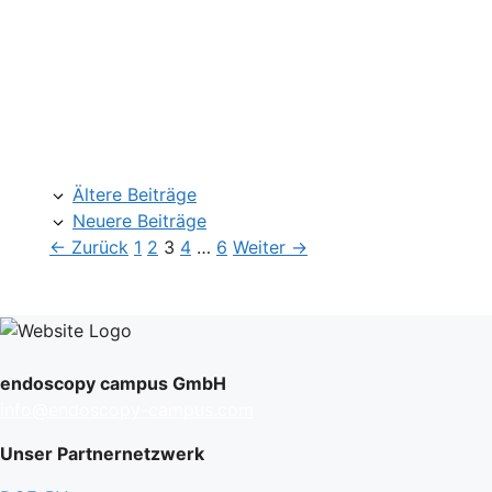
Ältere Beiträge
Neuere Beiträge
Seite
Seite
Seite
Seite
Seite
←
Zurück
1
2
3
4
…
6
Weiter
→
endoscopy campus GmbH
info@endoscopy-campus.com
Unser Partnernetzwerk