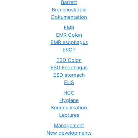
Barrett
Bronchoskopie
Dokumentation
EMR
EMR Colon
EMR esophagus
ERCP
ESD Colon
ESD Esophagus
ESD stomach
EUS
HCC
Hygiene
Kommunikation
Lectures
Management
New developments