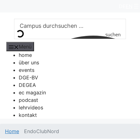
Zum
DE
EN
Inhalt
springen
suchen
Menü
home
über uns
events
DGE-BV
DEGEA
ec magazin
podcast
lehrvideos
kontakt
Home
EndoClubNord