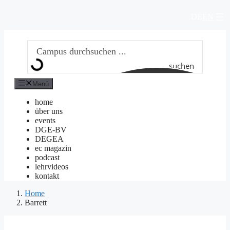
Zum
DE
EN
Inhalt
springen
suchen
Menü
home
über uns
events
DGE-BV
DEGEA
ec magazin
podcast
lehrvideos
kontakt
Home
Barrett