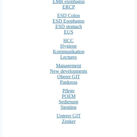
EMR esophagus
ERCP
ESD Colon
ESD Esophagus
ESD stomach
EUS
HCC
Hygiene
Kommunikation
Lectures
Management
New developments
Oberer GIT
Pankreas
Pflege
POEM
Sedierung
Stenting
Unterer GIT
Zenker