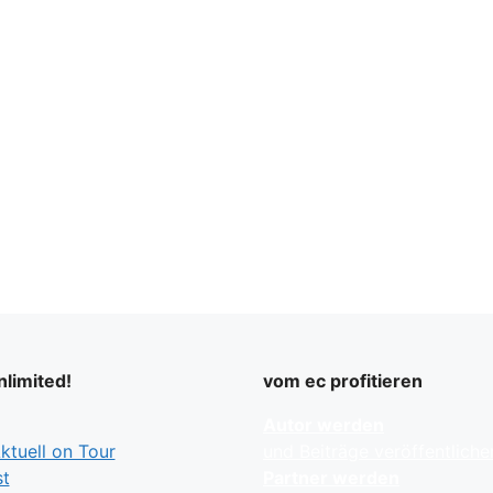
limited!
vom ec profitieren
Autor werden
tuell on Tour
und Beiträge veröffentliche
t
Partner werden