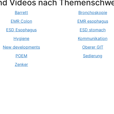
nd Videos nach Themenschw
Barrett
Bronchoskopie
EMR Colon
EMR esophagus
ESD Esophagus
ESD stomach
Hygiene
Kommunikation
New developments
Oberer GIT
POEM
Sedierung
Zenker