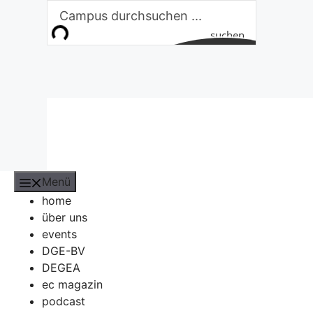
Zum
Inhalt
suchen
springen
Menü
home
über uns
events
DGE-BV
DEGEA
ec magazin
podcast