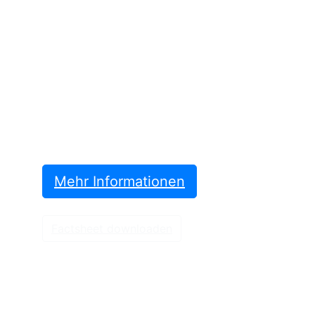
Werden auch Sie
Kooperationspartner!
Nutzen Sie die Möglichkeit, Teil eines
starken Netzwerks im Bereich Endoskopie
zu werden und präsentieren Sie Ihre
Marke, Produkte und Innovationen durch
gezielte Werbeformate.
Mehr Informationen
Factsheet downloaden