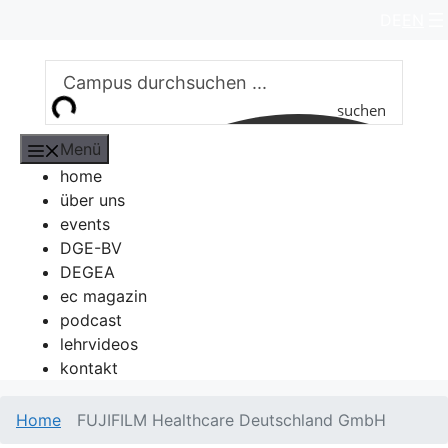
Zum
DE
EN
Inhalt
springen
suchen
Menü
home
über uns
events
DGE-BV
DEGEA
ec magazin
podcast
lehrvideos
kontakt
Home
FUJIFILM Healthcare Deutschland GmbH