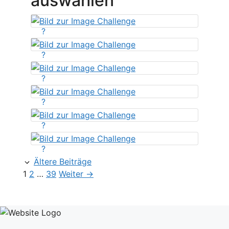
auswählen
?
?
?
?
?
?
Ältere Beiträge
Seite
Seite
Seite
1
2
…
39
Weiter
→