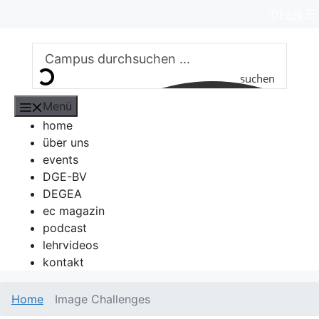
Zum
DE
EN
Inhalt
springen
suchen
Menü
home
über uns
events
DGE-BV
DEGEA
ec magazin
podcast
lehrvideos
kontakt
Home
Image Challenges