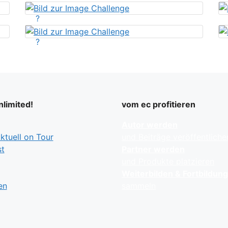
?
?
limited!
vom ec profitieren
Autor werden
tuell on Tour
und Beiträge veröffentliche
t
Partner werden
und Produkte platzieren
Weiterbilden & Fortbildun
en
sammeln