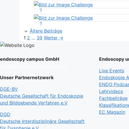
?
?
Ältere Beiträge
Seite
Seite
Seite
1
2
…
39
Weiter
→
endoscopy campus GmbH
Endoscopy un
info@endoscopy-campus.com
Live Events
Unser Partnernetzwerk
Endoskopie Ak
ENDO Podcas
DGE-BV
Lehrvideos
Deutsche Gesellschaft für Endoskopie
Fachbeiträge
und Bildgebende Verfahren e.V
Klassifikation
EC Magazin
DGD
Deutsche Interdisziplinäre Gesellschaft
für Dysphagie e.V.