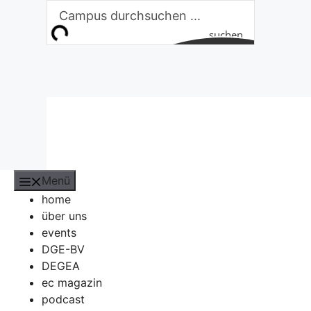
Zum
Inhalt
suchen
springen
Menü
home
über uns
events
DGE-BV
DEGEA
ec magazin
podcast