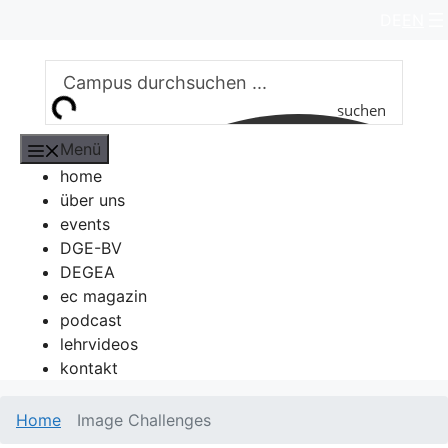
Zum
DE
EN
Inhalt
springen
suchen
Menü
home
über uns
events
DGE-BV
DEGEA
ec magazin
podcast
lehrvideos
kontakt
Home
Image Challenges