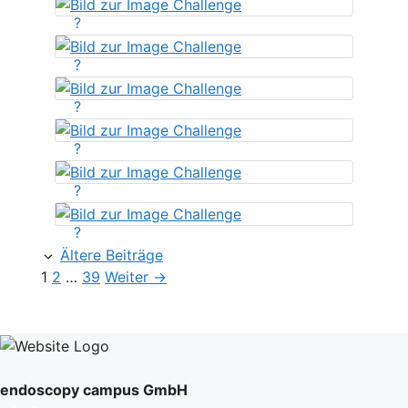
?
?
?
?
?
?
Ältere Beiträge
Seite
Seite
Seite
1
2
…
39
Weiter
→
endoscopy campus GmbH