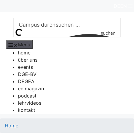
Zum
DE
EN
Inhalt
springen
suchen
Menü
home
über uns
events
DGE-BV
DEGEA
ec magazin
podcast
lehrvideos
kontakt
Home