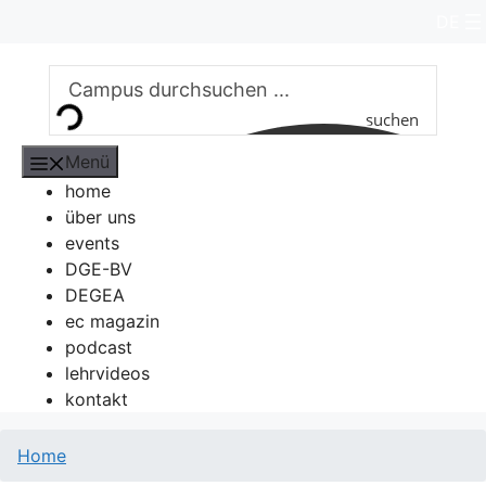
Zum
DE
Inhalt
springen
suchen
Menü
home
über uns
events
DGE-BV
DEGEA
ec magazin
podcast
lehrvideos
kontakt
Home