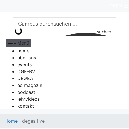
Zum
DE
EN
Inhalt
springen
suchen
Menü
home
über uns
events
DGE-BV
DEGEA
ec magazin
podcast
lehrvideos
kontakt
Home
degea live