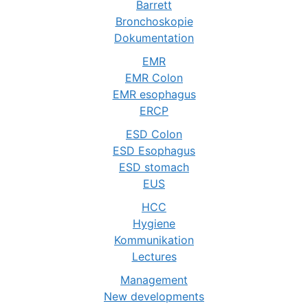
Barrett
Bronchoskopie
Dokumentation
EMR
EMR Colon
EMR esophagus
ERCP
ESD Colon
ESD Esophagus
ESD stomach
EUS
HCC
Hygiene
Kommunikation
Lectures
Management
New developments