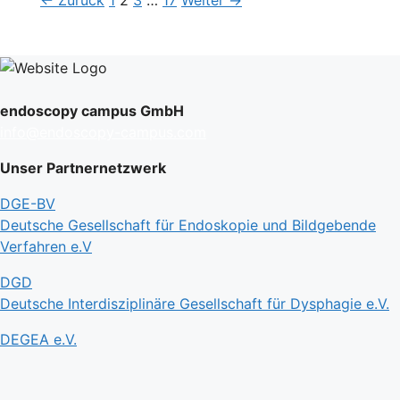
←
Zurück
1
2
3
…
17
Weiter
→
endoscopy campus GmbH
info@endoscopy-campus.com
Unser Partnernetzwerk
DGE-BV
Deutsche Gesellschaft für Endoskopie und Bildgebende
Verfahren e.V
DGD
Deutsche Interdisziplinäre Gesellschaft für Dysphagie e.V.
DEGEA e.V.