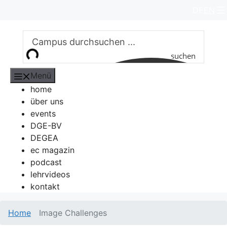
Zum
DE
EN
Inhalt
springen
suchen
Menü
home
über uns
events
DGE-BV
DEGEA
ec magazin
podcast
lehrvideos
kontakt
Home
Image Challenges