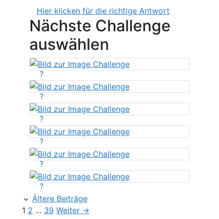
Hier klicken für die richtige Antwort
Nächste Challenge
auswählen
?
?
?
?
?
?
Ältere Beiträge
Seite
Seite
Seite
1
2
…
39
Weiter
→