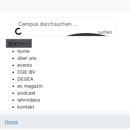
Zum
DE
Inhalt
springen
suchen
Menü
home
über uns
events
DGE-BV
DEGEA
ec magazin
podcast
lehrvideos
kontakt
Home