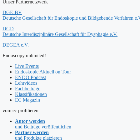
Unser Partnernetzwerk
DGE-BV
Deutsche Gesellschaft für Endoskopie und Bildgebende Verfahren e.
DGD
Deutsche Interdisziplinäre Gesellschaft für Dysphagie e.V.
DEGEA e.V.
Endoscopy unlimited!
Live Events
Endoskopie Aktuell on Tour
ENDO Podcast
Lehrvideos
Fachbeiträge
Klassifikationen
EC Magazin
vom ec profitieren
Autor werden
und Beiträge veröffentlichen
Partner werden
und Produkte platzieren