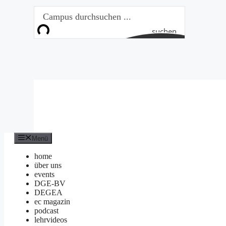
Zum
Inhalt
springen
suchen
Menü
home
über uns
events
DGE-BV
DEGEA
ec magazin
podcast
lehrvideos