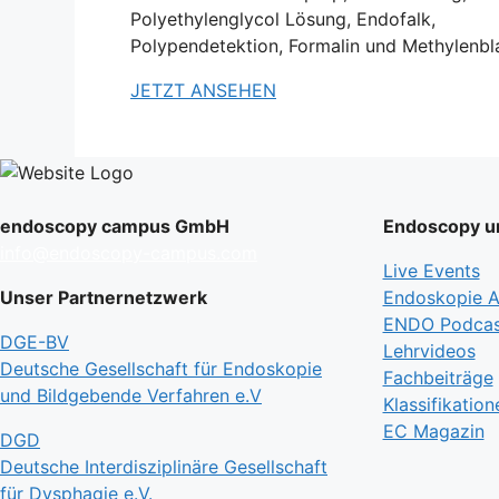
Polyethylenglycol Lösung, Endofalk,
Polypendetektion, Formalin und Methylenbl
JETZT ANSEHEN
endoscopy campus GmbH
Endoscopy un
info@endoscopy-campus.com
Live Events
Unser Partnernetzwerk
Endoskopie Ak
ENDO Podcas
DGE-BV
Lehrvideos
Deutsche Gesellschaft für Endoskopie
Fachbeiträge
und Bildgebende Verfahren e.V
Klassifikation
EC Magazin
DGD
Deutsche Interdisziplinäre Gesellschaft
für Dysphagie e.V.