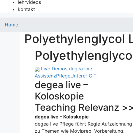
lehrvideos
kontakt
Home
Polyethylenglycol
Polyethylenglyco
Live Demos
degea live
Assistenz
Pflege
Unterer GIT
degea live –
Koloskopie
Teaching Relevanz >
degea live – Koloskopie
degea live Pflege führt Regie Aufzeichnung
zu Themen wie Moviprep, Vorbereitung,