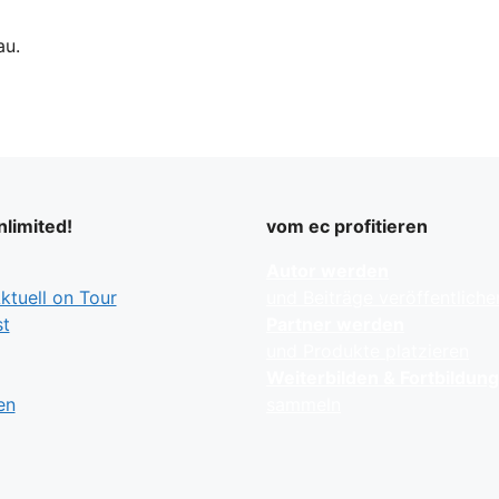
au.
limited!
vom ec profitieren
Autor werden
tuell on Tour
und Beiträge veröffentliche
t
Partner werden
und Produkte platzieren
Weiterbilden & Fortbildun
en
sammeln