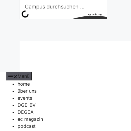
Zum
Inhalt
suchen
springen
Menü
home
über uns
events
DGE-BV
DEGEA
ec magazin
podcast