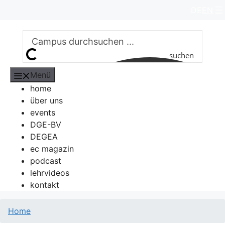
Zum
DE
EN
Inhalt
springen
suchen
Menü
home
über uns
events
DGE-BV
DEGEA
ec magazin
podcast
lehrvideos
kontakt
Home