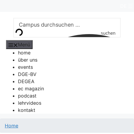
Zum
DE
Inhalt
springen
suchen
Menü
home
über uns
events
DGE-BV
DEGEA
ec magazin
podcast
lehrvideos
kontakt
Home