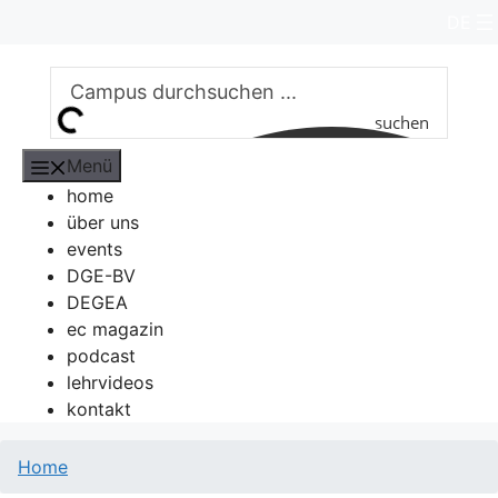
Zum
DE
Inhalt
springen
suchen
Menü
home
über uns
events
DGE-BV
DEGEA
ec magazin
podcast
lehrvideos
kontakt
Home