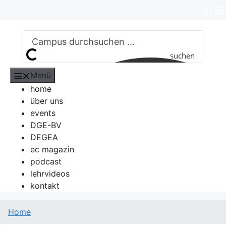
Zum
DE
Inhalt
springen
suchen
Menü
home
über uns
events
DGE-BV
DEGEA
ec magazin
podcast
lehrvideos
kontakt
Home