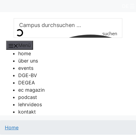
Zum
DE
Inhalt
springen
suchen
Menü
home
über uns
events
DGE-BV
DEGEA
ec magazin
podcast
lehrvideos
kontakt
Home