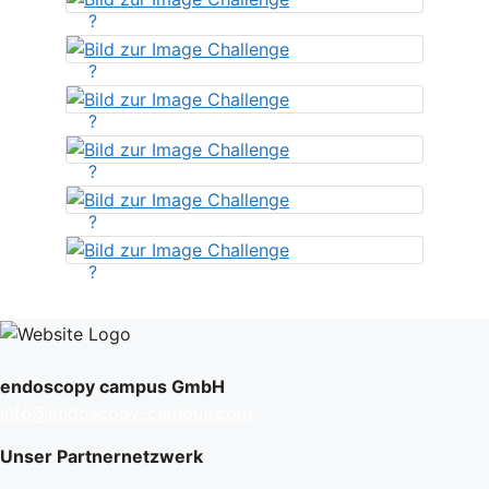
?
?
?
?
?
?
endoscopy campus GmbH
info@endoscopy-campus.com
Unser Partnernetzwerk