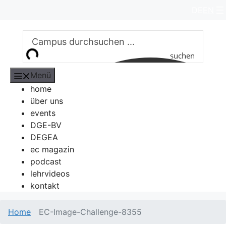
Zum
DE
EN
Inhalt
springen
suchen
Menü
home
über uns
events
DGE-BV
DEGEA
ec magazin
podcast
lehrvideos
kontakt
Home
EC-Image-Challenge-8355