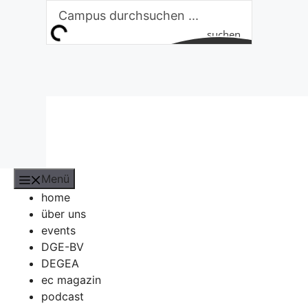
Zum
Inhalt
suchen
springen
Menü
home
über uns
events
DGE-BV
DEGEA
ec magazin
podcast