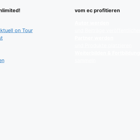
limited!
vom ec profitieren
Autor werden
tuell on Tour
und Beiträge veröffentliche
t
Partner werden
und Produkte platzieren
Weiterbilden & Fortbildun
en
sammeln