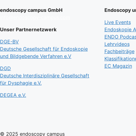
endoscopy campus GmbH
Endoscopy un
info@endoscopy-campus.com
Live Events
Unser Partnernetzwerk
Endoskopie Ak
ENDO Podcas
DGE-BV
Lehrvideos
Deutsche Gesellschaft für Endoskopie
Fachbeiträge
und Bildgebende Verfahren e.V
Klassifikation
EC Magazin
DGD
Deutsche Interdisziplinäre Gesellschaft
für Dysphagie e.V.
DEGEA e.V.
© 2025 endoscopy campus