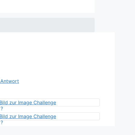
e Antwort
?
?