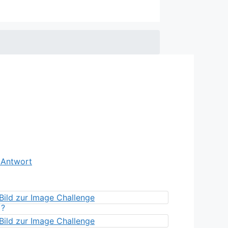
e Antwort
?