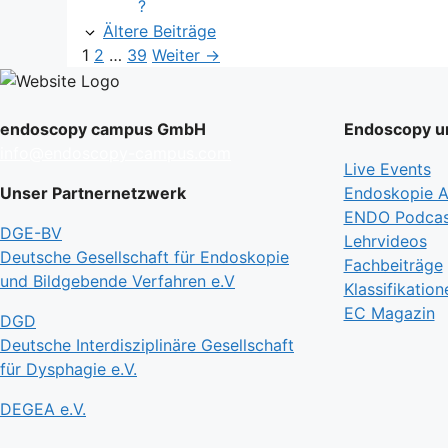
?
Ältere Beiträge
Seite
Seite
Seite
1
2
…
39
Weiter
→
endoscopy campus GmbH
Endoscopy un
info@endoscopy-campus.com
Live Events
Unser Partnernetzwerk
Endoskopie Ak
ENDO Podcas
DGE-BV
Lehrvideos
Deutsche Gesellschaft für Endoskopie
Fachbeiträge
und Bildgebende Verfahren e.V
Klassifikation
EC Magazin
DGD
Deutsche Interdisziplinäre Gesellschaft
für Dysphagie e.V.
DEGEA e.V.