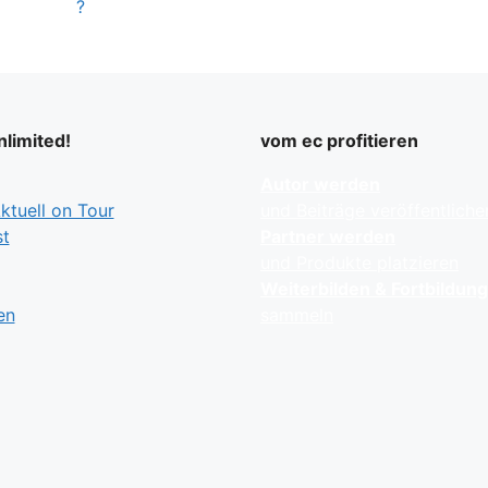
?
limited!
vom ec profitieren
Autor werden
tuell on Tour
und Beiträge veröffentliche
t
Partner werden
und Produkte platzieren
Weiterbilden & Fortbildun
en
sammeln