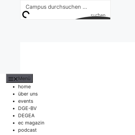
Zum
Inhalt
suchen
springen
Menü
home
über uns
events
DGE-BV
DEGEA
ec magazin
podcast