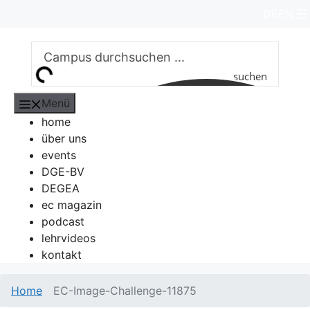
Zum
DE
EN
Inhalt
springen
suchen
Menü
home
über uns
events
DGE-BV
DEGEA
ec magazin
podcast
lehrvideos
kontakt
Home
EC-Image-Challenge-11875