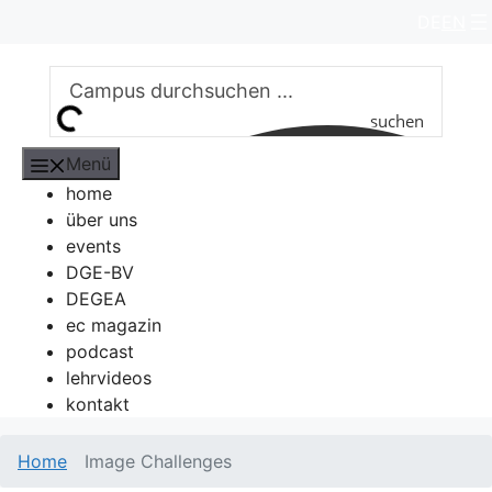
Zum
DE
EN
Inhalt
springen
suchen
Menü
home
über uns
events
DGE-BV
DEGEA
ec magazin
podcast
lehrvideos
kontakt
Home
Image Challenges