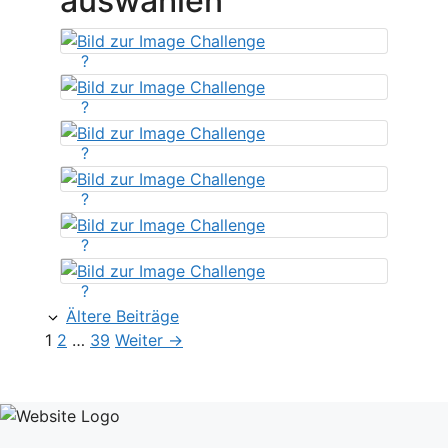
auswählen
?
?
?
?
?
?
Ältere Beiträge
Seite
Seite
Seite
1
2
…
39
Weiter
→