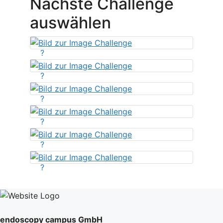
Nächste Challenge
auswählen
?
?
?
?
?
?
endoscopy campus GmbH