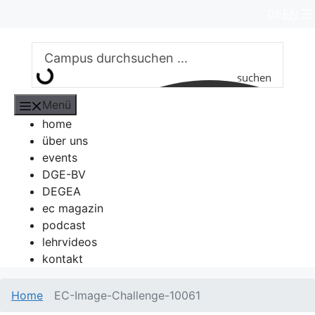
Zum
DE
EN
Inhalt
springen
suchen
Menü
home
über uns
events
DGE-BV
DEGEA
ec magazin
podcast
lehrvideos
kontakt
Home
EC-Image-Challenge-10061