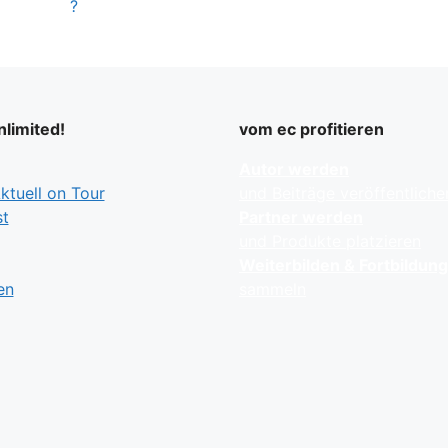
?
limited!
vom ec profitieren
Autor werden
tuell on Tour
und Beiträge veröffentliche
t
Partner werden
und Produkte platzieren
Weiterbilden & Fortbildun
en
sammeln