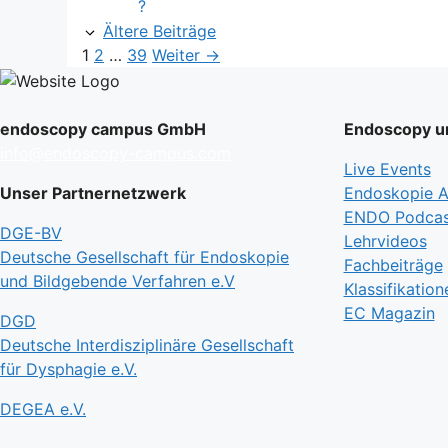
?
Ältere Beiträge
Seite
Seite
Seite
1
2
…
39
Weiter
→
endoscopy campus GmbH
Endoscopy un
info@endoscopy-campus.com
Live Events
Unser Partnernetzwerk
Endoskopie Ak
ENDO Podcas
DGE-BV
Lehrvideos
Deutsche Gesellschaft für Endoskopie
Fachbeiträge
und Bildgebende Verfahren e.V
Klassifikation
EC Magazin
DGD
Deutsche Interdisziplinäre Gesellschaft
für Dysphagie e.V.
DEGEA e.V.