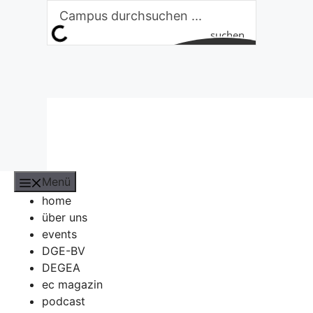
Zum
Inhalt
suchen
springen
Menü
home
über uns
events
DGE-BV
DEGEA
ec magazin
podcast