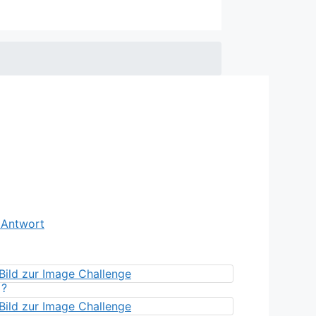
e Antwort
?